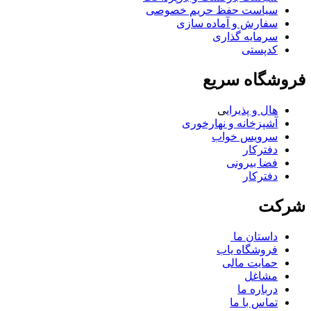
سیاست حفظ حریم خصوصی
سفارش و آماده سازی
سرمایه گذاری
کدپستی
فروشگاه سریع
هال و پذیرای
ی
آشپزخانه و نهارخوری
سرویس خواب
دفترکار
فضا بیرونی
دفترکار
شرکت
داستان ما
فروشگاه یاب
حمایت مالی
مشاغل
درباره ما
تماس با ما