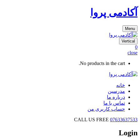
آکادمی پروا
Menu
Vertical
0
close
No products in the cart.
خانه
مدرسین
درباره ما
تماس با ما
حساب کاربری من
CALL US FREE
07633637533
Login